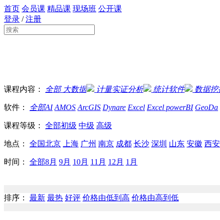
首页
会员课
精品课
现场班
公开课
登录
/
注册
课程内容：
全部
大数据
计量实证分析
统计软件
数据挖
软件：
全部
AI
AMOS
ArcGIS
Dynare
Excel
Excel powerBI
GeoDa
课程等级：
全部
初级
中级
高级
地点：
全国
北京
上海
广州
南京
成都
长沙
深圳
山东
安徽
西安
时间：
全部
8月
9月
10月
11月
12月
1月
排序：
最新
最热
好评
价格由低到高
价格由高到低