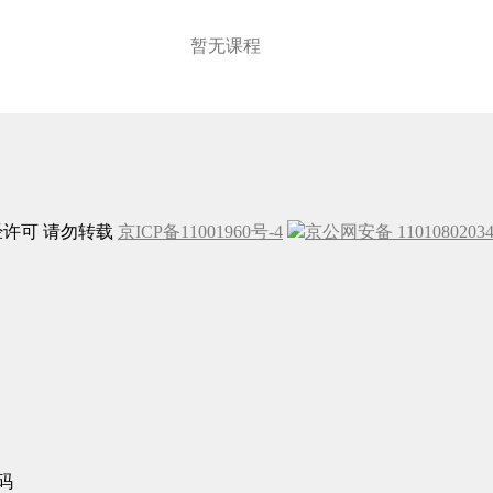
暂无课程
未经许可 请勿转载
京ICP备11001960号-4
京公网安备 1101080203
码