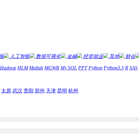
掘
人工智能
数据可视化
金融
经管就业
其他
财会
Hadoop
HLM
Matlab
MGWR
My SQL
PPT
Python
Python3.5
R
SAS
太原
武汉
贵阳
郑州
天津
昆明
杭州