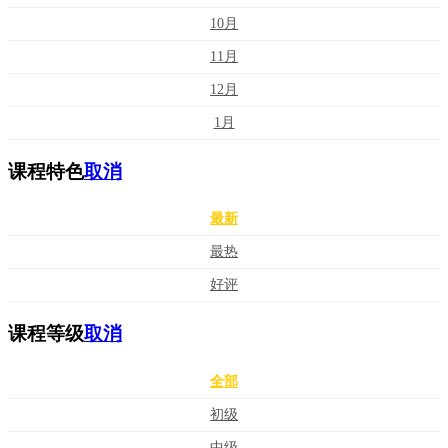
10月
11月
12月
1月
课程特色
取消
最新
最热
好评
课程等级
取消
全部
初级
中级