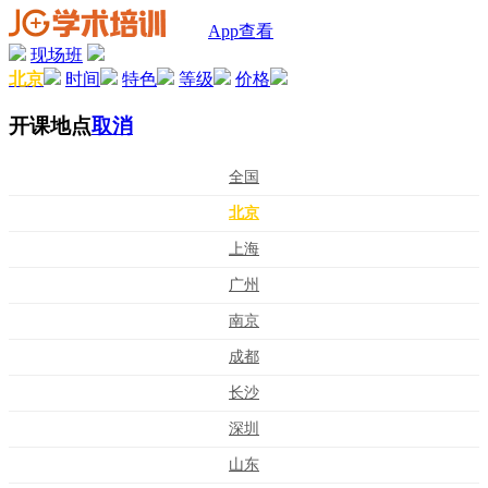
App查看
现场班
北京
时间
特色
等级
价格
开课地点
取消
全国
北京
上海
广州
南京
成都
长沙
深圳
山东