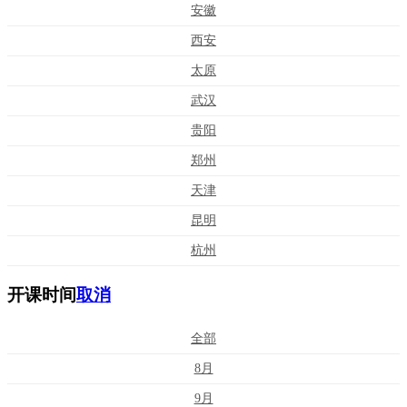
安徽
西安
太原
武汉
贵阳
郑州
天津
昆明
杭州
开课时间
取消
全部
8月
9月