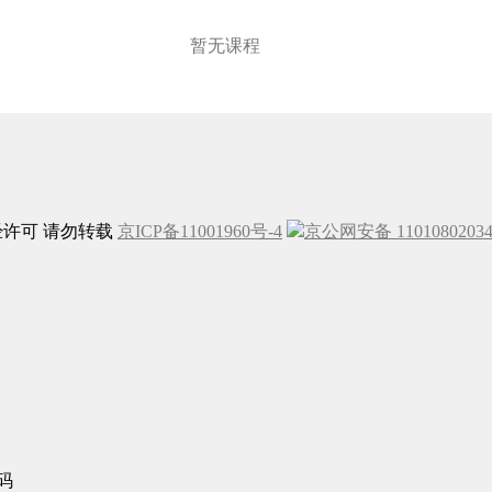
暂无课程
未经许可 请勿转载
京ICP备11001960号-4
京公网安备 1101080203
码