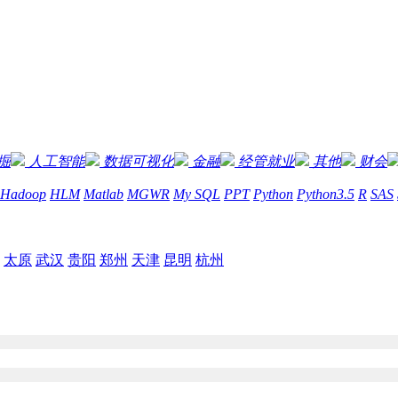
掘
人工智能
数据可视化
金融
经管就业
其他
财会
Hadoop
HLM
Matlab
MGWR
My SQL
PPT
Python
Python3.5
R
SAS
太原
武汉
贵阳
郑州
天津
昆明
杭州