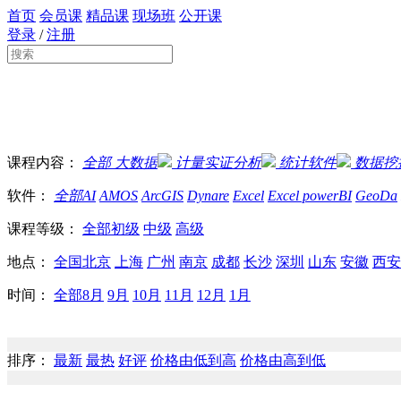
首页
会员课
精品课
现场班
公开课
登录
/
注册
课程内容：
全部
大数据
计量实证分析
统计软件
数据挖
软件：
全部
AI
AMOS
ArcGIS
Dynare
Excel
Excel powerBI
GeoDa
课程等级：
全部
初级
中级
高级
地点：
全国
北京
上海
广州
南京
成都
长沙
深圳
山东
安徽
西安
时间：
全部
8月
9月
10月
11月
12月
1月
排序：
最新
最热
好评
价格由低到高
价格由高到低