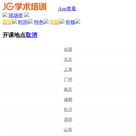
App查看
现场班
西安
时间
特色
初级
价格
开课地点
取消
全国
北京
上海
广州
南京
成都
长沙
深圳
山东