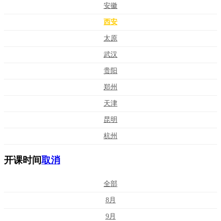
安徽
西安
太原
武汉
贵阳
郑州
天津
昆明
杭州
开课时间
取消
全部
8月
9月