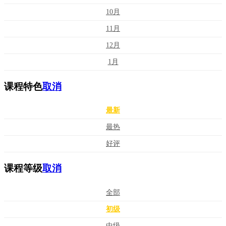
10月
11月
12月
1月
课程特色
取消
最新
最热
好评
课程等级
取消
全部
初级
中级