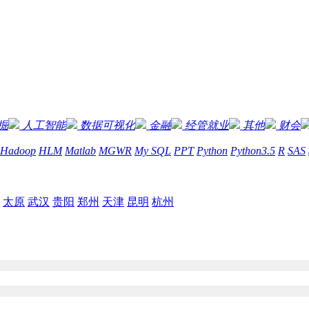
掘
人工智能
数据可视化
金融
经管就业
其他
财会
Hadoop
HLM
Matlab
MGWR
My SQL
PPT
Python
Python3.5
R
SAS
太原
武汉
贵阳
郑州
天津
昆明
杭州