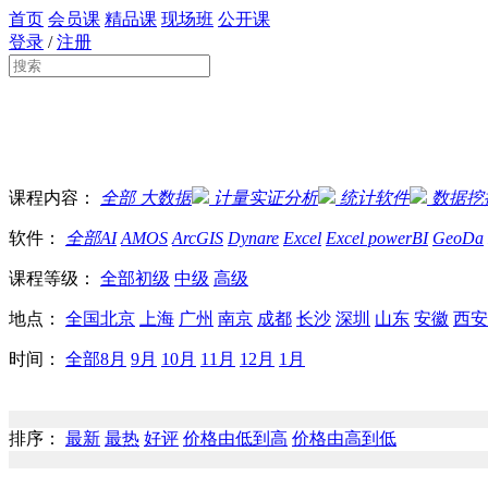
首页
会员课
精品课
现场班
公开课
登录
/
注册
课程内容：
全部
大数据
计量实证分析
统计软件
数据挖
软件：
全部
AI
AMOS
ArcGIS
Dynare
Excel
Excel powerBI
GeoDa
课程等级：
全部
初级
中级
高级
地点：
全国
北京
上海
广州
南京
成都
长沙
深圳
山东
安徽
西安
时间：
全部
8月
9月
10月
11月
12月
1月
排序：
最新
最热
好评
价格由低到高
价格由高到低