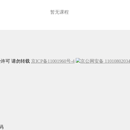
暂无课程
未经许可 请勿转载
京ICP备11001960号-4
京公网安备 1101080203
码