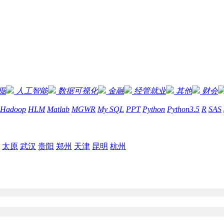
掘
人工智能
数据可视化
金融
经管就业
其他
财会
Hadoop
HLM
Matlab
MGWR
My SQL
PPT
Python
Python3.5
R
SAS
太原
武汉
贵阳
郑州
天津
昆明
杭州