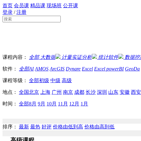
首页
会员课
精品课
现场班
公开课
登录
/
注册
课程内容：
全部
大数据
计量实证分析
统计软件
数据挖
软件：
全部
AI
AMOS
ArcGIS
Dynare
Excel
Excel powerBI
GeoDa
课程等级：
全部
初级
中级
高级
地点：
全国
北京
上海
广州
南京
成都
长沙
深圳
山东
安徽
西安
时间：
全部
8月
9月
10月
11月
12月
1月
排序：
最新
最热
好评
价格由低到高
价格由高到低
高级课程