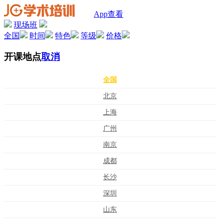
App查看
现场班
全国
时间
特色
等级
价格
开课地点
取消
全国
北京
上海
广州
南京
成都
长沙
深圳
山东