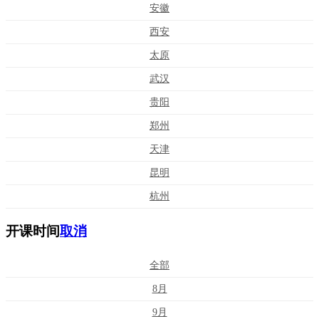
安徽
西安
太原
武汉
贵阳
郑州
天津
昆明
杭州
开课时间
取消
全部
8月
9月