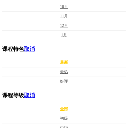
10月
11月
12月
1月
课程特色
取消
最新
最热
好评
课程等级
取消
全部
初级
中级