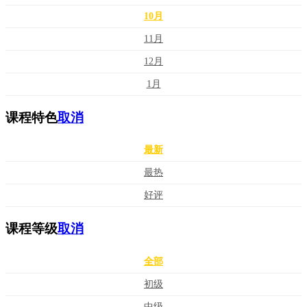
10月
11月
12月
1月
课程特色
取消
最新
最热
好评
课程等级
取消
全部
初级
中级