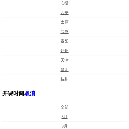
安徽
西安
太原
武汉
贵阳
郑州
天津
昆明
杭州
开课时间
取消
全部
8月
9月