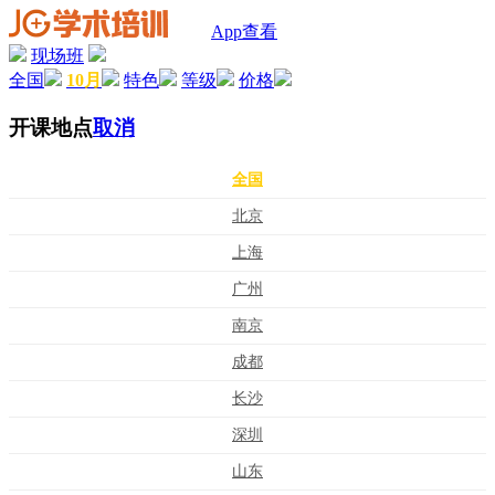
App查看
现场班
全国
10月
特色
等级
价格
开课地点
取消
全国
北京
上海
广州
南京
成都
长沙
深圳
山东