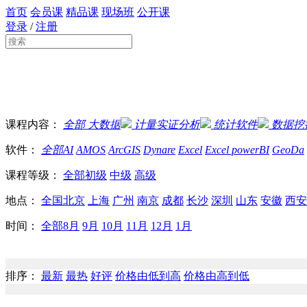
首页
会员课
精品课
现场班
公开课
登录
/
注册
课程内容：
全部
大数据
计量实证分析
统计软件
数据挖
软件：
全部
AI
AMOS
ArcGIS
Dynare
Excel
Excel powerBI
GeoDa
课程等级：
全部
初级
中级
高级
地点：
全国
北京
上海
广州
南京
成都
长沙
深圳
山东
安徽
西安
时间：
全部
8月
9月
10月
11月
12月
1月
排序：
最新
最热
好评
价格由低到高
价格由高到低