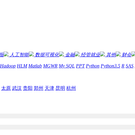
掘
人工智能
数据可视化
金融
经管就业
其他
财会
Hadoop
HLM
Matlab
MGWR
My SQL
PPT
Python
Python3.5
R
SAS
太原
武汉
贵阳
郑州
天津
昆明
杭州