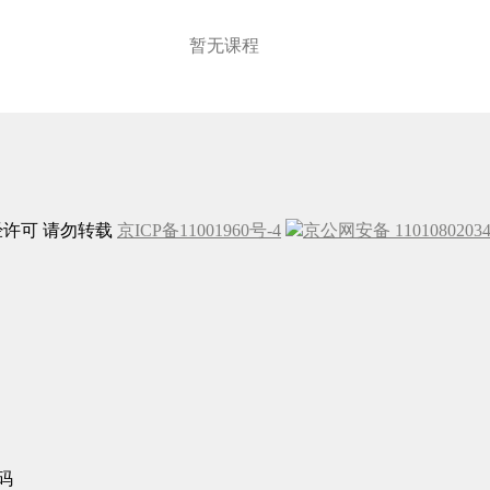
暂无课程
未经许可 请勿转载
京ICP备11001960号-4
京公网安备 1101080203
码