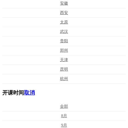
安徽
西安
太原
武汉
贵阳
郑州
天津
昆明
杭州
开课时间
取消
全部
8月
9月