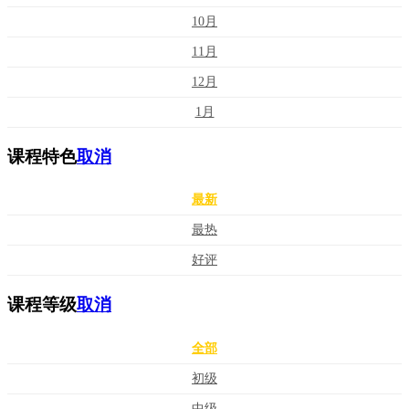
10月
11月
12月
1月
课程特色
取消
最新
最热
好评
课程等级
取消
全部
初级
中级