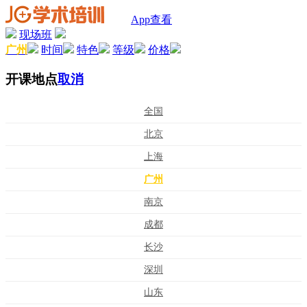
App查看
现场班
广州
时间
特色
等级
价格
开课地点
取消
全国
北京
上海
广州
南京
成都
长沙
深圳
山东