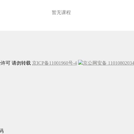
暂无课程
未经许可 请勿转载
京ICP备11001960号-4
京公网安备 1101080203
码