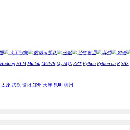
掘
人工智能
数据可视化
金融
经管就业
其他
财会
Hadoop
HLM
Matlab
MGWR
My SQL
PPT
Python
Python3.5
R
SAS
太原
武汉
贵阳
郑州
天津
昆明
杭州