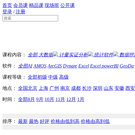
首页
会员课
精品课
现场班
公开课
登录
/
注册
课程内容：
全部
大数据
计量实证分析
统计软件
数据挖
软件：
全部
AI
AMOS
ArcGIS
Dynare
Excel
Excel powerBI
GeoDa
课程等级：
全部
初级
中级
高级
地点：
全国
北京
上海
广州
南京
成都
长沙
深圳
山东
安徽
西安
时间：
全部
8月
9月
10月
11月
12月
1月
排序：
最新
最热
好评
价格由低到高
价格由高到低