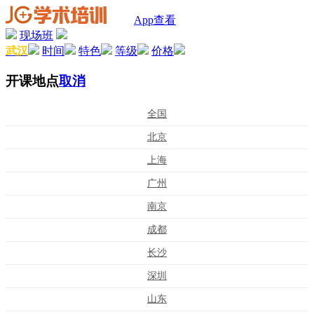
App查看
现场班
武汉
时间
特色
等级
价格
开课地点
取消
全国
北京
上海
广州
南京
成都
长沙
深圳
山东