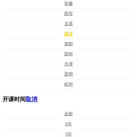
安徽
西安
太原
武汉
贵阳
郑州
天津
昆明
杭州
开课时间
取消
全部
8月
9月