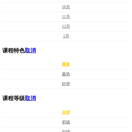
10月
11月
12月
1月
课程特色
取消
最新
最热
好评
课程等级
取消
全部
初级
中级