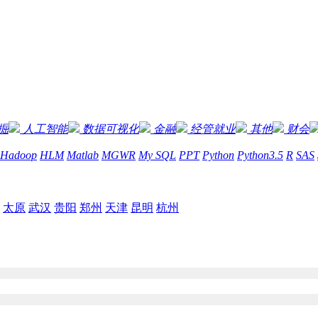
掘
人工智能
数据可视化
金融
经管就业
其他
财会
Hadoop
HLM
Matlab
MGWR
My SQL
PPT
Python
Python3.5
R
SAS
太原
武汉
贵阳
郑州
天津
昆明
杭州