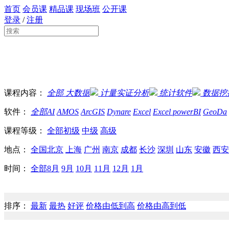
首页
会员课
精品课
现场班
公开课
登录
/
注册
课程内容：
全部
大数据
计量实证分析
统计软件
数据挖
软件：
全部
AI
AMOS
ArcGIS
Dynare
Excel
Excel powerBI
GeoDa
课程等级：
全部
初级
中级
高级
地点：
全国
北京
上海
广州
南京
成都
长沙
深圳
山东
安徽
西安
时间：
全部
8月
9月
10月
11月
12月
1月
排序：
最新
最热
好评
价格由低到高
价格由高到低