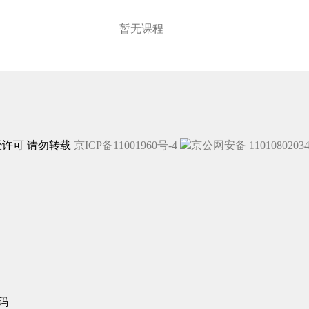
暂无课程
未经许可 请勿转载
京ICP备11001960号-4
京公网安备 1101080203
码