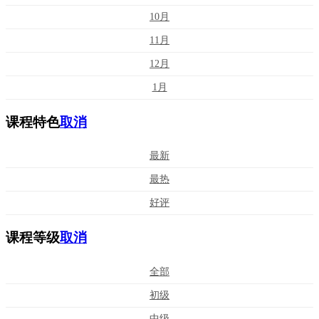
10月
11月
12月
1月
课程特色
取消
最新
最热
好评
课程等级
取消
全部
初级
中级