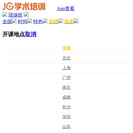
App查看
现场班
全国
时间
特色
高级
低高
开课地点
取消
全国
北京
上海
广州
南京
成都
长沙
深圳
山东