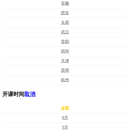
安徽
西安
太原
武汉
贵阳
郑州
天津
昆明
杭州
开课时间
取消
全部
8月
9月