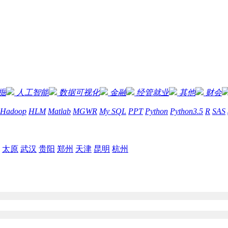
掘
人工智能
数据可视化
金融
经管就业
其他
财会
Hadoop
HLM
Matlab
MGWR
My SQL
PPT
Python
Python3.5
R
SAS
太原
武汉
贵阳
郑州
天津
昆明
杭州