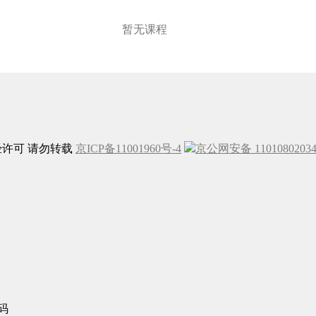
暂无课程
未经许可 请勿转载
京ICP备11001960号-4
京公网安备 1101080203
码