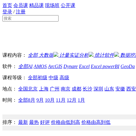
首页
会员课
精品课
现场班
公开课
登录
/
注册
课程内容：
全部
大数据
计量实证分析
统计软件
数据挖
软件：
全部
AI
AMOS
ArcGIS
Dynare
Excel
Excel powerBI
GeoDa
课程等级：
全部
初级
中级
高级
地点：
全国
北京
上海
广州
南京
成都
长沙
深圳
山东
安徽
西安
时间：
全部
8月
9月
10月
11月
12月
1月
排序：
最新
最热
好评
价格由低到高
价格由高到低