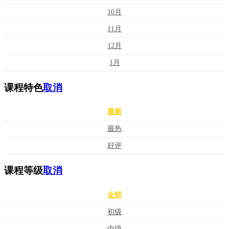
10月
11月
12月
1月
课程特色
取消
最新
最热
好评
课程等级
取消
全部
初级
中级