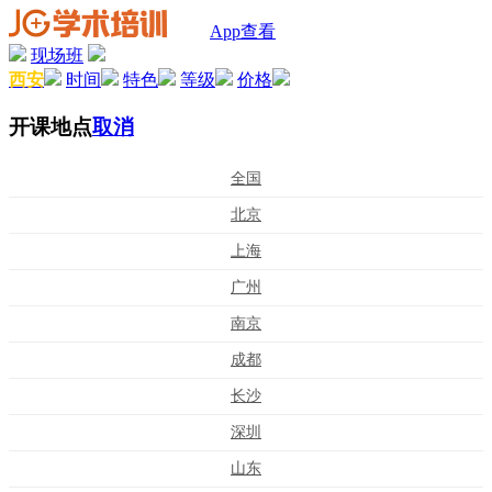
App查看
现场班
西安
时间
特色
等级
价格
开课地点
取消
全国
北京
上海
广州
南京
成都
长沙
深圳
山东