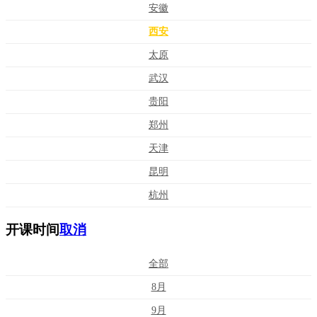
安徽
西安
太原
武汉
贵阳
郑州
天津
昆明
杭州
开课时间
取消
全部
8月
9月