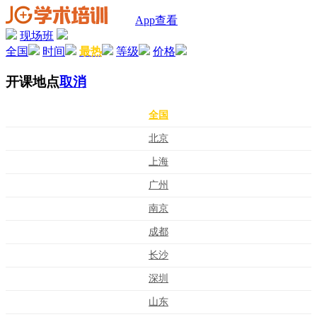
App查看
现场班
全国
时间
最热
等级
价格
开课地点
取消
全国
北京
上海
广州
南京
成都
长沙
深圳
山东