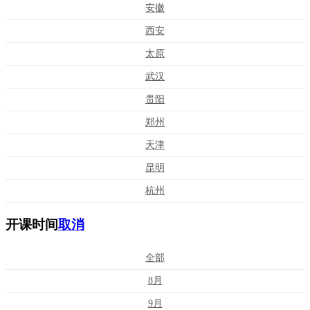
安徽
西安
太原
武汉
贵阳
郑州
天津
昆明
杭州
开课时间
取消
全部
8月
9月