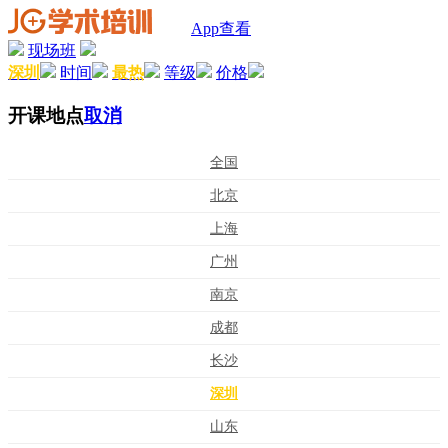
App查看
现场班
深圳
时间
最热
等级
价格
开课地点
取消
全国
北京
上海
广州
南京
成都
长沙
深圳
山东