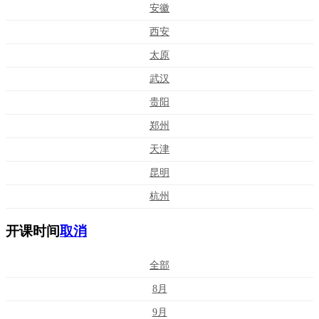
安徽
西安
太原
武汉
贵阳
郑州
天津
昆明
杭州
开课时间
取消
全部
8月
9月