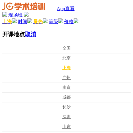
App查看
现场班
上海
时间
最热
等级
价格
开课地点
取消
全国
北京
上海
广州
南京
成都
长沙
深圳
山东