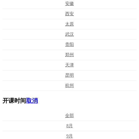
安徽
西安
太原
武汉
贵阳
郑州
天津
昆明
杭州
开课时间
取消
全部
8月
9月