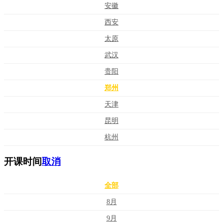
安徽
西安
太原
武汉
贵阳
郑州
天津
昆明
杭州
开课时间
取消
全部
8月
9月