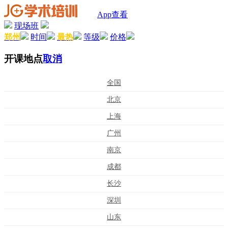
App查看
现场班
郑州
时间
最热
等级
价格
开课地点
取消
全国
北京
上海
广州
南京
成都
长沙
深圳
山东