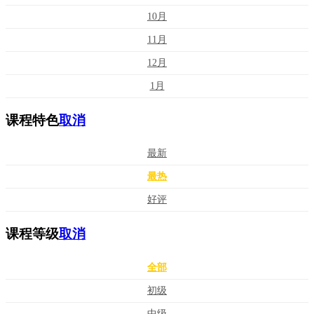
10月
11月
12月
1月
课程特色
取消
最新
最热
好评
课程等级
取消
全部
初级
中级