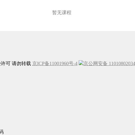
暂无课程
未经许可 请勿转载
京ICP备11001960号-4
京公网安备 1101080203
码