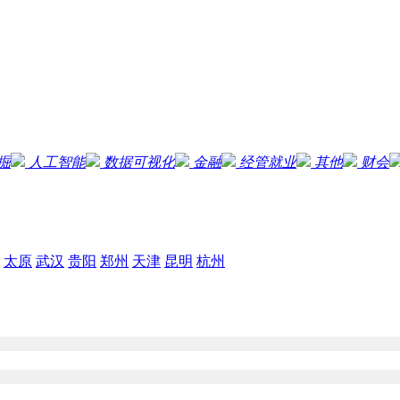
掘
人工智能
数据可视化
金融
经管就业
其他
财会
太原
武汉
贵阳
郑州
天津
昆明
杭州