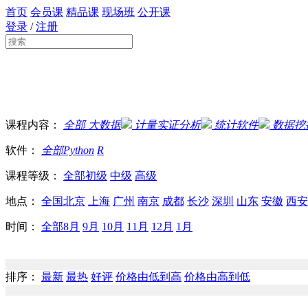
首页
会员课
精品课
现场班
公开课
登录
/
注册
课程内容：
全部
大数据
计量实证分析
统计软件
数据挖
软件：
全部
Python
R
课程等级：
全部
初级
中级
高级
地点：
全国
北京
上海
广州
南京
成都
长沙
深圳
山东
安徽
西安
时间：
全部
8月
9月
10月
11月
12月
1月
排序：
最新
最热
好评
价格由低到高
价格由高到低