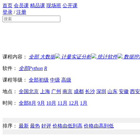
首页
会员课
精品课
现场班
公开课
登录
/
注册
课程内容：
全部
大数据
计量实证分析
统计软件
数据挖
软件：
全部
Python
R
课程等级：
全部
初级
中级
高级
地点：
全国
北京
上海
广州
南京
成都
长沙
深圳
山东
安徽
西安
时间：
全部
8月
9月
10月
11月
12月
1月
排序：
最新
最热
好评
价格由低到高
价格由高到低