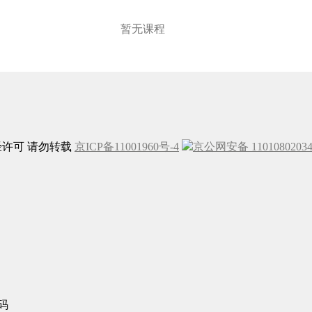
暂无课程
未经许可 请勿转载
京ICP备11001960号-4
京公网安备 1101080203
码