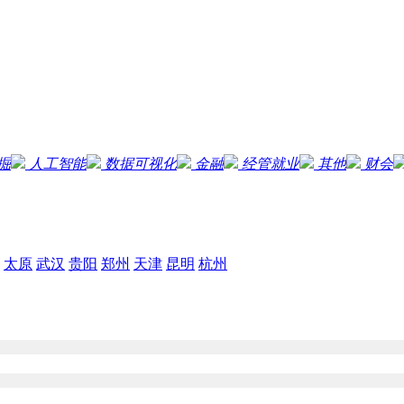
掘
人工智能
数据可视化
金融
经管就业
其他
财会
太原
武汉
贵阳
郑州
天津
昆明
杭州