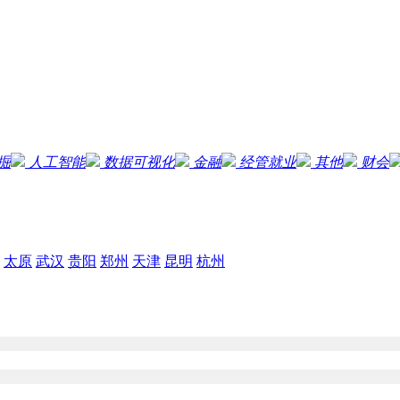
掘
人工智能
数据可视化
金融
经管就业
其他
财会
太原
武汉
贵阳
郑州
天津
昆明
杭州