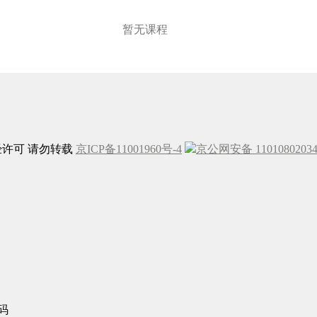
暂无课程
未经许可 请勿转载
京ICP备11001960号-4
京公网安备 1101080203
码