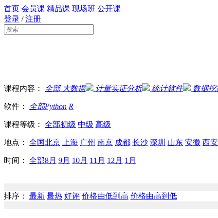
首页
会员课
精品课
现场班
公开课
登录
/
注册
课程内容：
全部
大数据
计量实证分析
统计软件
数据挖
软件：
全部
Python
R
课程等级：
全部
初级
中级
高级
地点：
全国
北京
上海
广州
南京
成都
长沙
深圳
山东
安徽
西安
时间：
全部
8月
9月
10月
11月
12月
1月
排序：
最新
最热
好评
价格由低到高
价格由高到低