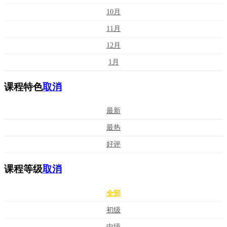
10月
11月
12月
1月
课程特色
取消
最新
最热
好评
课程等级
取消
全部
初级
中级