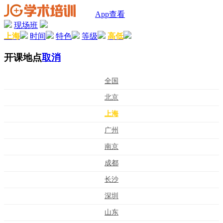
App查看
现场班
上海
时间
特色
等级
高低
开课地点
取消
全国
北京
上海
广州
南京
成都
长沙
深圳
山东