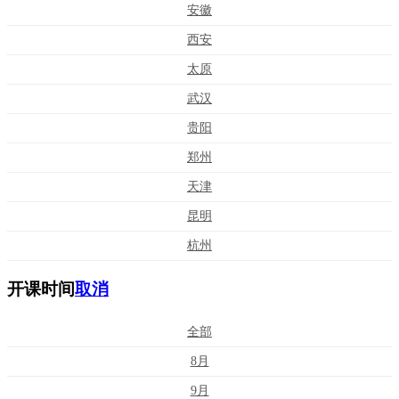
安徽
西安
太原
武汉
贵阳
郑州
天津
昆明
杭州
开课时间
取消
全部
8月
9月