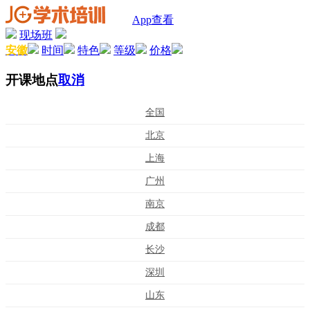
App查看
现场班
安徽
时间
特色
等级
价格
开课地点
取消
全国
北京
上海
广州
南京
成都
长沙
深圳
山东