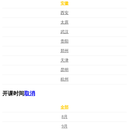
安徽
西安
太原
武汉
贵阳
郑州
天津
昆明
杭州
开课时间
取消
全部
8月
9月