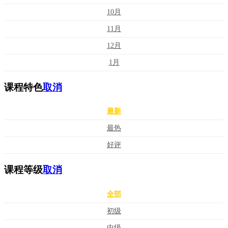
10月
11月
12月
1月
课程特色
取消
最新
最热
好评
课程等级
取消
全部
初级
中级