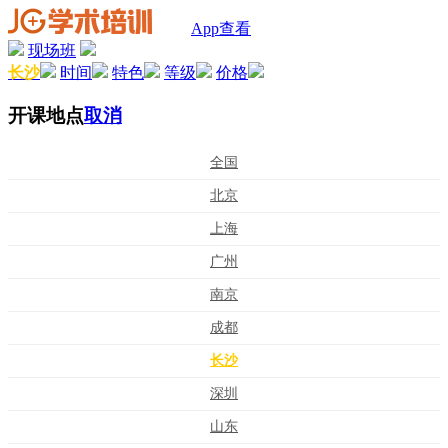
App查看
现场班
长沙
时间
特色
等级
价格
开课地点
取消
全国
北京
上海
广州
南京
成都
长沙
深圳
山东