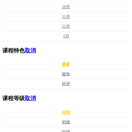
10月
11月
12月
1月
课程特色
取消
最新
最热
好评
课程等级
取消
全部
初级
中级