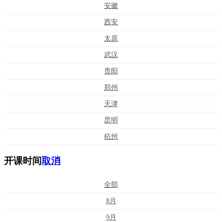
安徽
西安
太原
武汉
贵阳
郑州
天津
昆明
杭州
开课时间
取消
全部
8月
9月