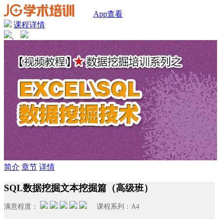
App查看
课程详情
简介
章节
详情
SQL数据挖掘文本挖掘篇（高级班）
满意程度：
课程系列：
A4