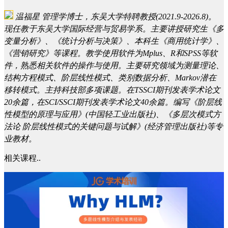
温福星
管理学博士，东吴大学特聘教授(2021.9-2026.8)。
现任教于东吴大学国际经营与贸易学系。主要讲授研究生《多
变量分析》、《统计分析与决策》、本科生《商用统计学》、
《营销研究》等课程。教学使用软件为Mplus、R和SPSS等软
件，熟悉相关软件的操作与使用。主要研究领域为测量理论、
结构方程模式、阶层线性模式、类别数据分析、Markov潜在
移转模式。主持科技部多项课题。在TSSCI期刊发表学术论文
20余篇，在SCI/SSCI期刊发表学术论文40余篇。编写《阶层线
性模型的原理与应用》(中国轻工业出版社)、《多层次模式方
法论 阶层线性模式的关键问题与试解》(经济管理出版社)等专
业教材。
相关课程..