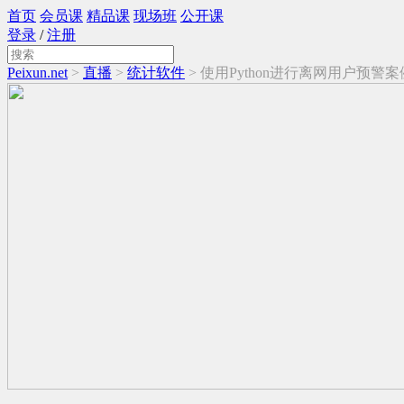
首页
会员课
精品课
现场班
公开课
登录
/
注册
Peixun.net
>
直播
>
统计软件
> 使用Python进行离网用户预警案