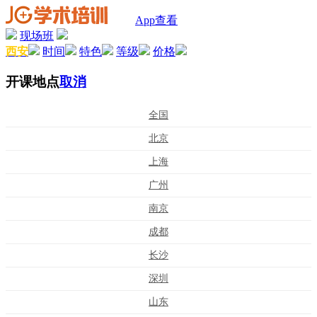
App查看
现场班
西安
时间
特色
等级
价格
开课地点
取消
全国
北京
上海
广州
南京
成都
长沙
深圳
山东