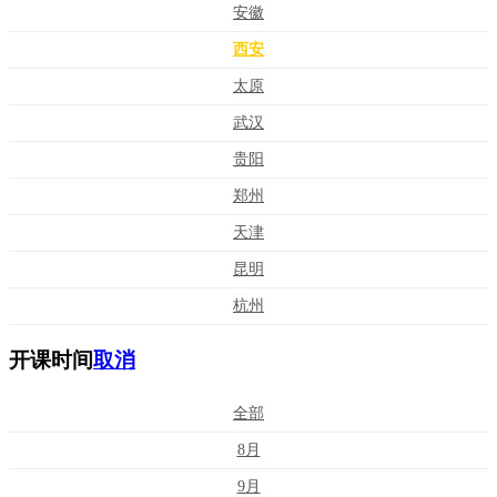
安徽
西安
太原
武汉
贵阳
郑州
天津
昆明
杭州
开课时间
取消
全部
8月
9月