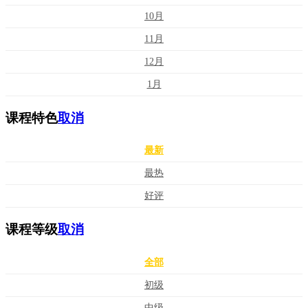
10月
11月
12月
1月
课程特色
取消
最新
最热
好评
课程等级
取消
全部
初级
中级