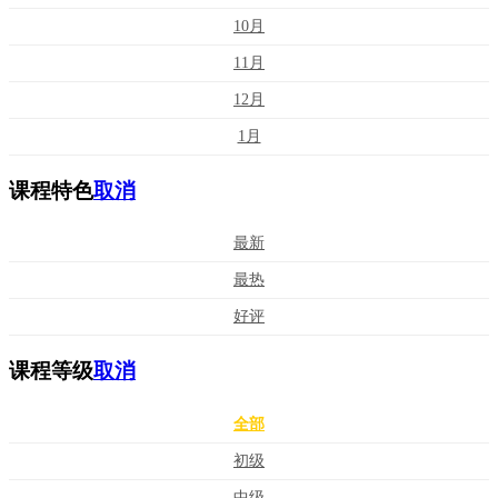
10月
11月
12月
1月
课程特色
取消
最新
最热
好评
课程等级
取消
全部
初级
中级