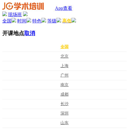
App查看
现场班
全国
时间
特色
等级
高低
开课地点
取消
全国
北京
上海
广州
南京
成都
长沙
深圳
山东