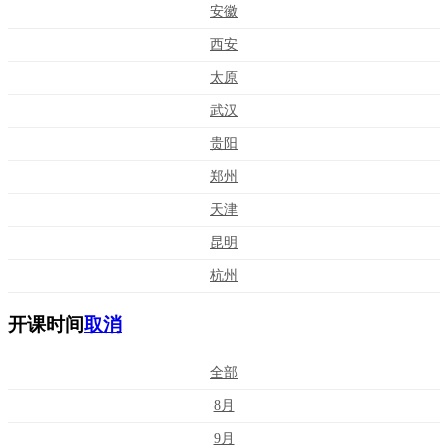
安徽
西安
太原
武汉
贵阳
郑州
天津
昆明
杭州
开课时间
取消
全部
8月
9月