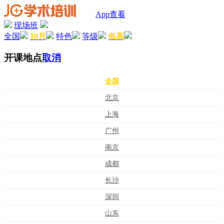
App查看
现场班
全国
10月
特色
等级
低高
开课地点
取消
全国
北京
上海
广州
南京
成都
长沙
深圳
山东