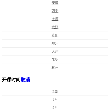
安徽
西安
太原
武汉
贵阳
郑州
天津
昆明
杭州
开课时间
取消
全部
8月
9月