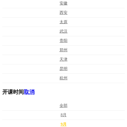
安徽
西安
太原
武汉
贵阳
郑州
天津
昆明
杭州
开课时间
取消
全部
8月
9月