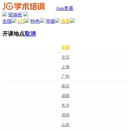
App查看
现场班
全国
9月
特色
等级
低高
开课地点
取消
全国
北京
上海
广州
南京
成都
长沙
深圳
山东