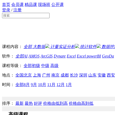
首页
会员课
精品课
现场班
公开课
登录
/
注册
课程内容：
全部
大数据
计量实证分析
统计软件
数据挖
软件：
全部
AI
AMOS
ArcGIS
Dynare
Excel
Excel powerBI
GeoDa
课程等级：
全部
初级
中级
高级
地点：
全国
北京
上海
广州
南京
成都
长沙
深圳
山东
安徽
西安
时间：
全部
8月
9月
10月
11月
12月
1月
排序：
最新
最热
好评
价格由低到高
价格由高到低
高级课程