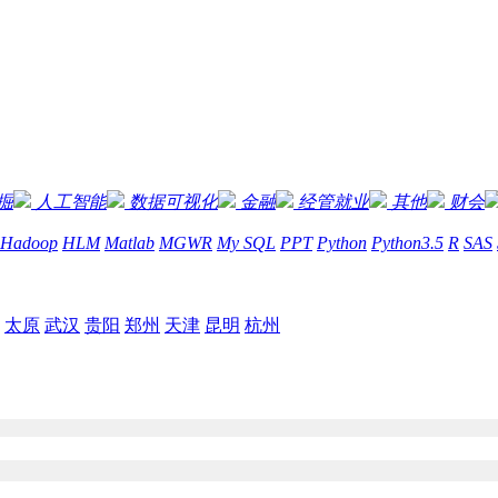
掘
人工智能
数据可视化
金融
经管就业
其他
财会
Hadoop
HLM
Matlab
MGWR
My SQL
PPT
Python
Python3.5
R
SAS
太原
武汉
贵阳
郑州
天津
昆明
杭州