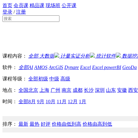
首页
会员课
精品课
现场班
公开课
登录
/
注册
课程内容：
全部
大数据
计量实证分析
统计软件
数据挖
软件：
全部
AI
AMOS
ArcGIS
Dynare
Excel
Excel powerBI
GeoDa
课程等级：
全部
初级
中级
高级
地点：
全国
北京
上海
广州
南京
成都
长沙
深圳
山东
安徽
西安
时间：
全部
8月
9月
10月
11月
12月
1月
排序：
最新
最热
好评
价格由低到高
价格由高到低