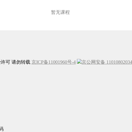
暂无课程
未经许可 请勿转载
京ICP备11001960号-4
京公网安备 1101080203
码