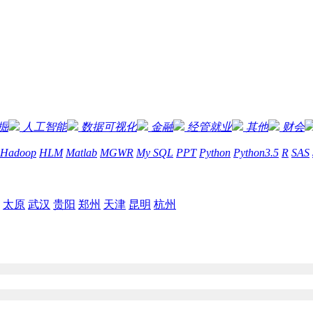
掘
人工智能
数据可视化
金融
经管就业
其他
财会
Hadoop
HLM
Matlab
MGWR
My SQL
PPT
Python
Python3.5
R
SAS
太原
武汉
贵阳
郑州
天津
昆明
杭州