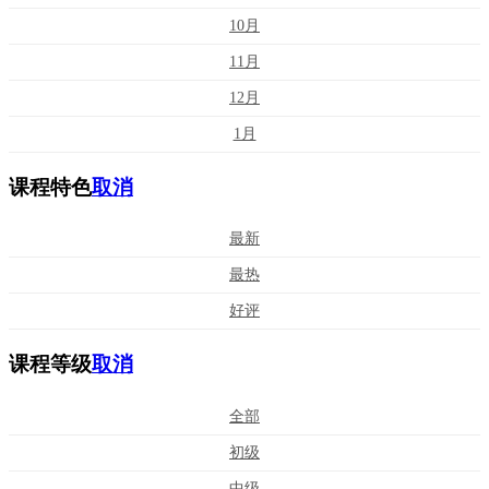
10月
11月
12月
1月
课程特色
取消
最新
最热
好评
课程等级
取消
全部
初级
中级