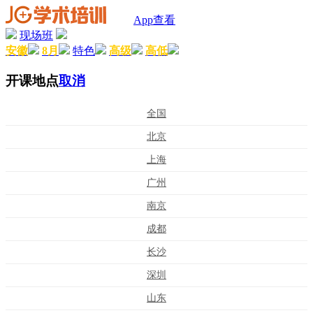
App查看
现场班
安徽
8月
特色
高级
高低
开课地点
取消
全国
北京
上海
广州
南京
成都
长沙
深圳
山东