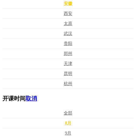
安徽
西安
太原
武汉
贵阳
郑州
天津
昆明
杭州
开课时间
取消
全部
8月
9月