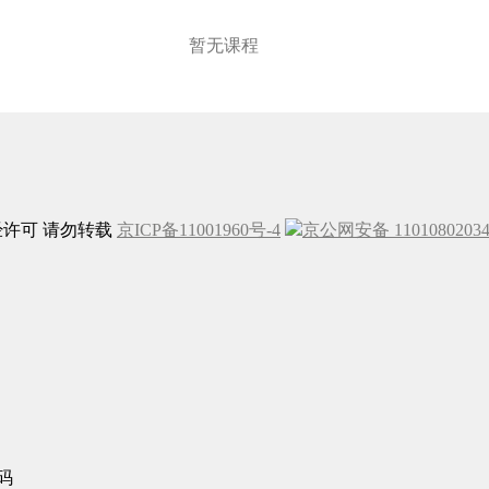
暂无课程
未经许可 请勿转载
京ICP备11001960号-4
京公网安备 1101080203
码