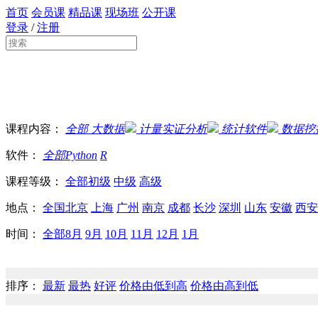
首页
会员课
精品课
现场班
公开课
登录
/
注册
课程内容：
全部
大数据
计量实证分析
统计软件
数据挖
软件：
全部
Python
R
课程等级：
全部
初级
中级
高级
地点：
全国
北京
上海
广州
南京
成都
长沙
深圳
山东
安徽
西安
时间：
全部
8月
9月
10月
11月
12月
1月
排序：
最新
最热
好评
价格由低到高
价格由高到低