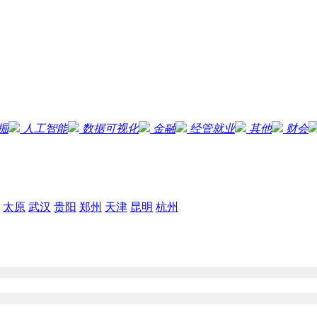
掘
人工智能
数据可视化
金融
经管就业
其他
财会
太原
武汉
贵阳
郑州
天津
昆明
杭州