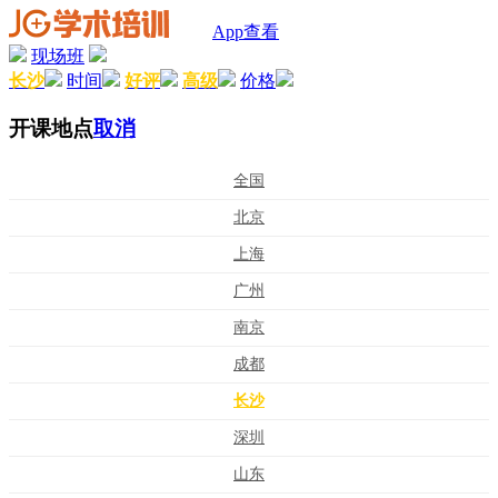
App查看
现场班
长沙
时间
好评
高级
价格
开课地点
取消
全国
北京
上海
广州
南京
成都
长沙
深圳
山东