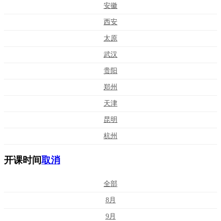
安徽
西安
太原
武汉
贵阳
郑州
天津
昆明
杭州
开课时间
取消
全部
8月
9月