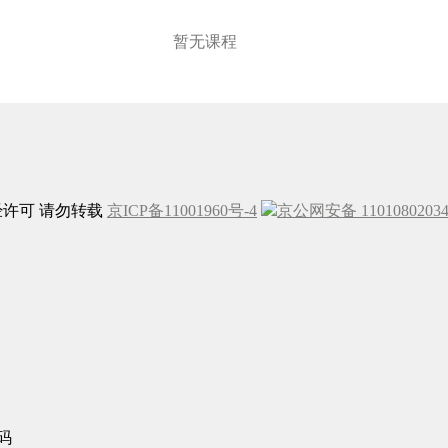
暂无课程
未经许可 请勿转载
京ICP备11001960号-4
京公网安备 1101080203
码