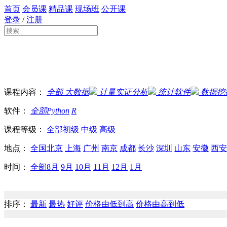
首页
会员课
精品课
现场班
公开课
登录
/
注册
课程内容：
全部
大数据
计量实证分析
统计软件
数据挖
软件：
全部
Python
R
课程等级：
全部
初级
中级
高级
地点：
全国
北京
上海
广州
南京
成都
长沙
深圳
山东
安徽
西安
时间：
全部
8月
9月
10月
11月
12月
1月
排序：
最新
最热
好评
价格由低到高
价格由高到低