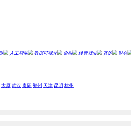
掘
人工智能
数据可视化
金融
经管就业
其他
财会
太原
武汉
贵阳
郑州
天津
昆明
杭州