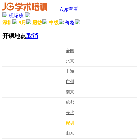
App查看
现场班
深圳
9月
最热
中级
价格
开课地点
取消
全国
北京
上海
广州
南京
成都
长沙
深圳
山东