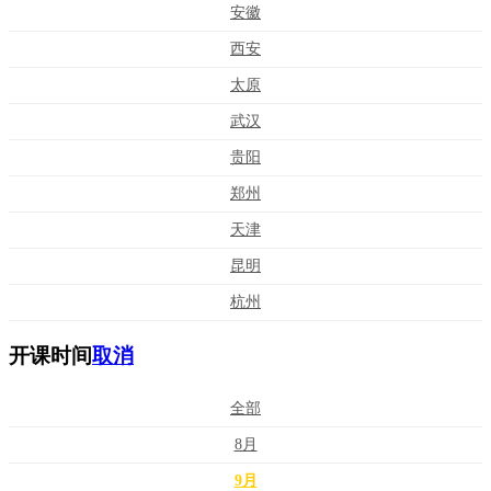
安徽
西安
太原
武汉
贵阳
郑州
天津
昆明
杭州
开课时间
取消
全部
8月
9月