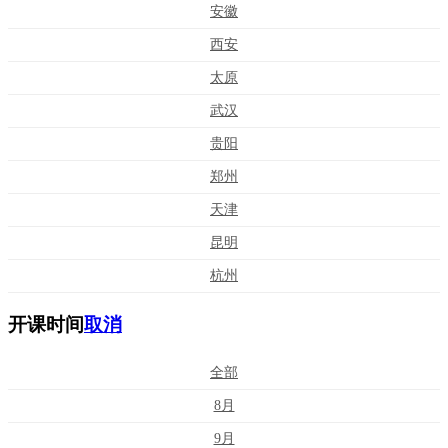
安徽
西安
太原
武汉
贵阳
郑州
天津
昆明
杭州
开课时间
取消
全部
8月
9月