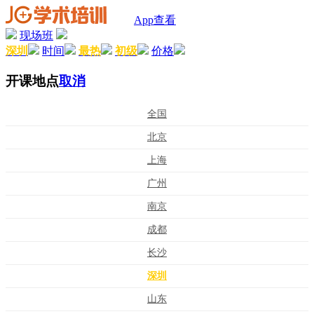
App查看
现场班
深圳
时间
最热
初级
价格
开课地点
取消
全国
北京
上海
广州
南京
成都
长沙
深圳
山东