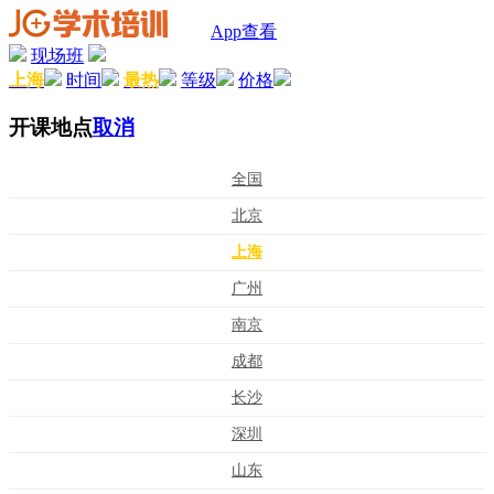
App查看
现场班
上海
时间
最热
等级
价格
开课地点
取消
全国
北京
上海
广州
南京
成都
长沙
深圳
山东