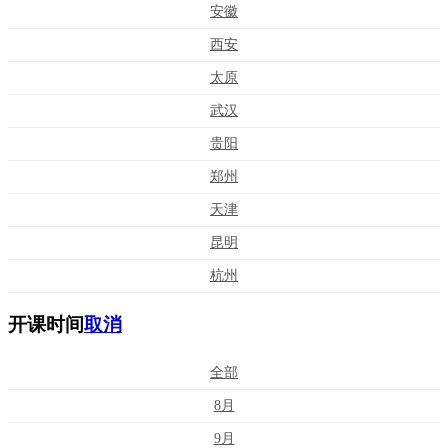
安徽
西安
太原
武汉
贵阳
郑州
天津
昆明
杭州
开课时间
取消
全部
8月
9月