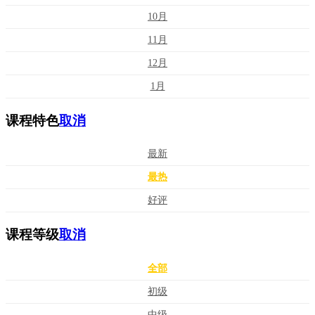
10月
11月
12月
1月
课程特色
取消
最新
最热
好评
课程等级
取消
全部
初级
中级