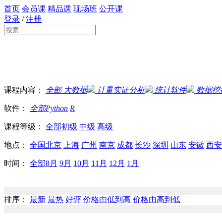
首页
会员课
精品课
现场班
公开课
登录
/
注册
课程内容：
全部
大数据
计量实证分析
统计软件
数据挖
软件：
全部
Python
R
课程等级：
全部
初级
中级
高级
地点：
全国
北京
上海
广州
南京
成都
长沙
深圳
山东
安徽
西安
时间：
全部
8月
9月
10月
11月
12月
1月
排序：
最新
最热
好评
价格由低到高
价格由高到低