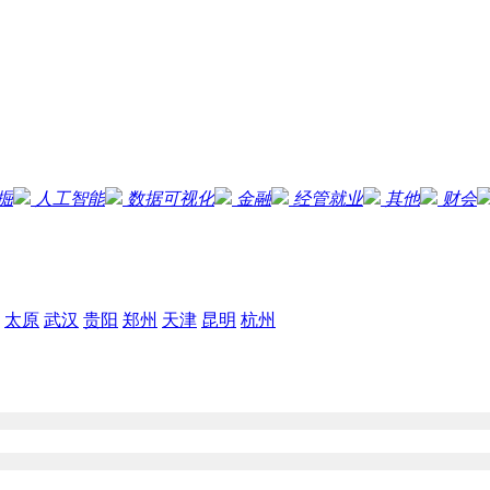
掘
人工智能
数据可视化
金融
经管就业
其他
财会
太原
武汉
贵阳
郑州
天津
昆明
杭州