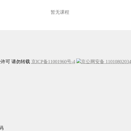
暂无课程
未经许可 请勿转载
京ICP备11001960号-4
京公网安备 1101080203
码