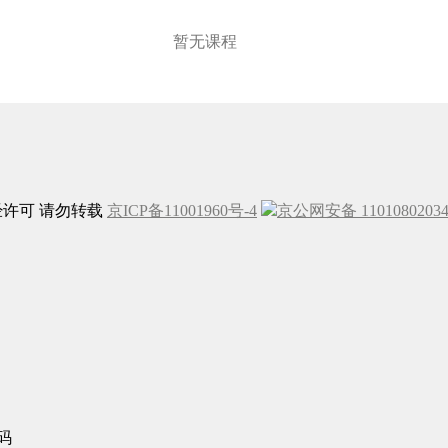
暂无课程
未经许可 请勿转载
京ICP备11001960号-4
京公网安备 1101080203
码