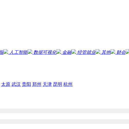
掘
人工智能
数据可视化
金融
经管就业
其他
财会
太原
武汉
贵阳
郑州
天津
昆明
杭州