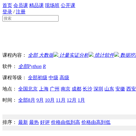
首页
会员课
精品课
现场班
公开课
登录
/
注册
课程内容：
全部
大数据
计量实证分析
统计软件
数据挖
软件：
全部
Python
R
课程等级：
全部
初级
中级
高级
地点：
全国
北京
上海
广州
南京
成都
长沙
深圳
山东
安徽
西安
时间：
全部
8月
9月
10月
11月
12月
1月
排序：
最新
最热
好评
价格由低到高
价格由高到低