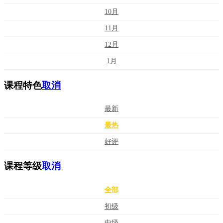
10月
11月
12月
1月
课程特色
取消
最新
最热
好评
课程等级
取消
全部
初级
中级