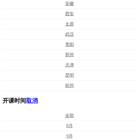
安徽
西安
太原
武汉
贵阳
郑州
天津
昆明
杭州
开课时间
取消
全部
8月
9月