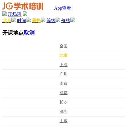
App查看
现场班
北京
时间
最热
等级
价格
开课地点
取消
全国
北京
上海
广州
南京
成都
长沙
深圳
山东