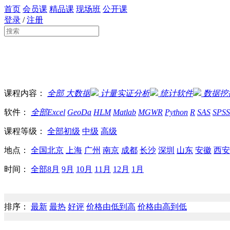
首页
会员课
精品课
现场班
公开课
登录
/
注册
课程内容：
全部
大数据
计量实证分析
统计软件
数据挖
软件：
全部
Excel
GeoDa
HLM
Matlab
MGWR
Python
R
SAS
SPSS
课程等级：
全部
初级
中级
高级
地点：
全国
北京
上海
广州
南京
成都
长沙
深圳
山东
安徽
西安
时间：
全部
8月
9月
10月
11月
12月
1月
排序：
最新
最热
好评
价格由低到高
价格由高到低