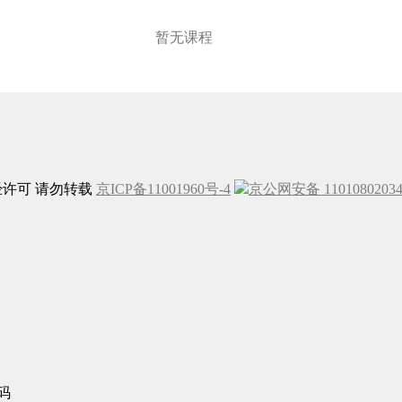
暂无课程
未经许可 请勿转载
京ICP备11001960号-4
京公网安备 1101080203
码