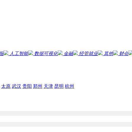
掘
人工智能
数据可视化
金融
经管就业
其他
财会
太原
武汉
贵阳
郑州
天津
昆明
杭州