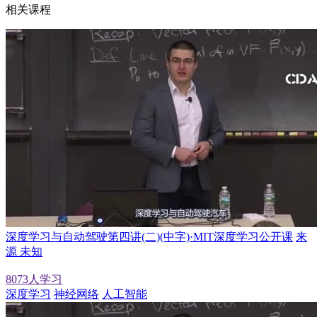
相关课程
深度学习与自动驾驶第四讲(二)(中字)·MIT深度学习公开课
来
源 未知
8073人学习
深度学习
神经网络
人工智能