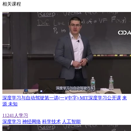
相关课程
深度学习与自动驾驶第一讲(一)(中字)·MIT深度学习公开课
来
源 未知
11241人学习
深度学习
神经网络
科学技术
人工智能